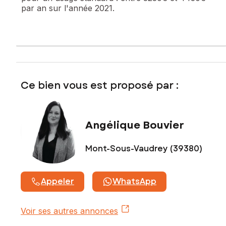
par an sur l'année 2021.
Prix de vente : 265 000 €
Honoraires charge vendeur
Contactez votre conseiller SAFTI : Angélique BOUVIER, Tél.
: 0613192985, E-mail : angelique.bouvier@safti.fr - EI - Agent
commercial immatriculé au RSAC de LONS-LE-SAUNIER sous
le numéro 750610487
Ce bien vous est proposé par :
Angélique Bouvier
Mont-Sous-Vaudrey (39380)
Appeler
WhatsApp
Voir ses autres annonces