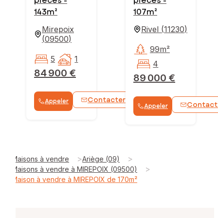
pièces -
pièces -
143m²
107m²
Mirepoix
Rivel
(
11230
)
(
09500
)
99m²
5
1
4
84 900 €
89 000 €
Contacter
Appeler
WhatsApp
Contact
Appeler
>
>
Maisons à vendre
Ariège (09)
>
Maisons à vendre à MIREPOIX (09500)
Maison à vendre à MIREPOIX de 170m²