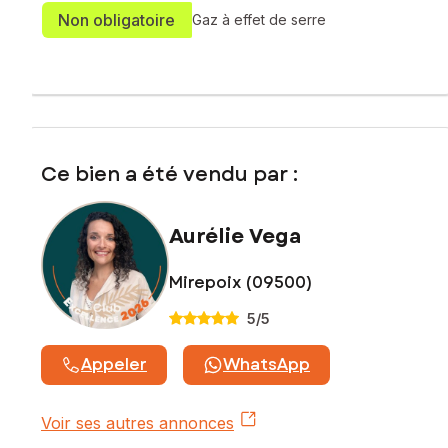
Non obligatoire
Gaz à effet de serre
Ce bien a été vendu par :
Aurélie Vega
Mirepoix (09500)
5
/5
Appeler
WhatsApp
Voir ses autres annonces