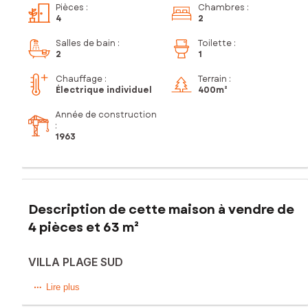
Pièces
:
Chambres
:
4
2
Salles de bain
:
Toilette
:
2
1
Chauffage :
Terrain :
Électrique individuel
400m²
Année de construction
:
1963
Description de cette maison à vendre de
4 pièces et 63 m²
VILLA PLAGE SUD
Charmante petite villa située plage sud, à proximité de la
Lire plus
piste cyclable et à environ 500 m de l'océan.