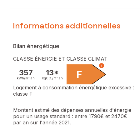
Construction des années 60 sur un terrain de 400 m²
arboré très agréable. Quartier résidentiel très calme.
Séjour, salon, cuisine, deux chambres, cellier, abri voiture.
Bien très rare sur le secteur
Informations additionnelles
Les informations sur les risques auxquels ce bien est
exposé sont disponibles sur le site Géorisques :
Bilan énergétique
www.georisques.gouv.fr
CLASSE ÉNERGIE ET CLASSE CLIMAT
Prix de vente : 364 000 €
i
Honoraires charge vendeur
357
13*
F
Contactez votre conseiller SAFTI : Michel SERVENTIE, Tél. :
kWh/m².
an
kgCO₂/m².
an
0615088849, E-mail : michel.serventie@safti.fr - EI - Agent
Logement à consommation énergétique excessive :
commercial immatriculé au RSAC de BAYONNE sous le
classe F
numéro 316 043 983
Montant estimé des dépenses annuelles d'énergie
pour un usage standard :
entre 1790€ et 2470€
par an sur l'année 2021.