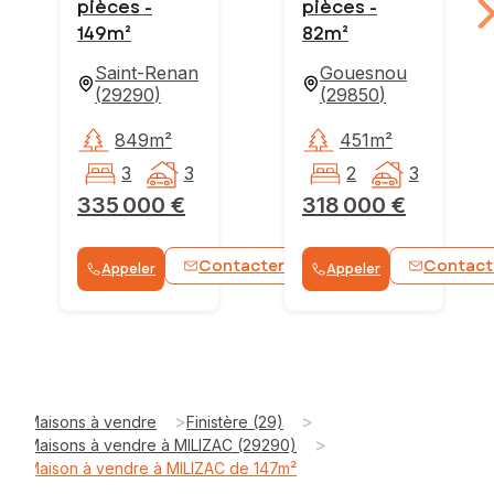
pièces -
pièces -
149m²
82m²
Saint-Renan
Gouesnou
(
29290
)
(
29850
)
849m²
451m²
3
3
2
3
335 000 €
318 000 €
Contacter
Contact
Appeler
Appeler
WhatsApp
>
>
Maisons à vendre
Finistère (29)
>
Maisons à vendre à MILIZAC (29290)
Maison à vendre à MILIZAC de 147m²