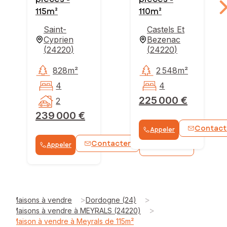
115m²
110m²
Saint-
Castels Et
Cyprien
Bezenac
(
24220
)
(
24220
)
828m²
2 548m²
4
4
225 000 €
2
239 000 €
Contact
Appeler
Contacter
Appeler
WhatsApp
>
>
Maisons à vendre
Dordogne (24)
>
Maisons à vendre à MEYRALS (24220)
Maison à vendre à Meyrals de 115m²