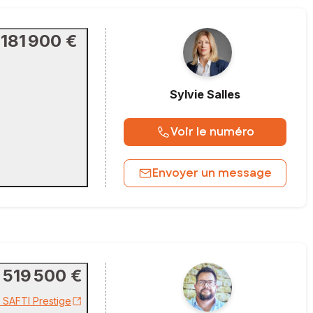
181 900 €
Sylvie
Salles
Voir le numéro
Envoyer un message
519 500 €
r SAFTI Prestige