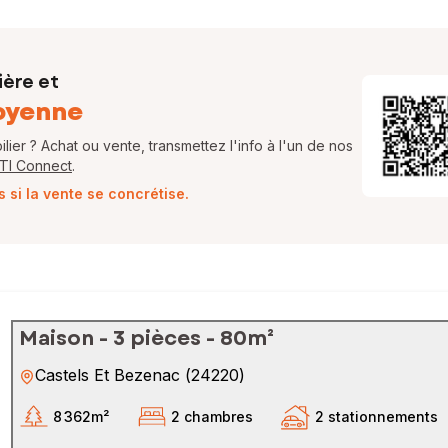
ière et
oyenne
ier ? Achat ou vente, transmettez l'info à l'un de nos
FTI Connect
.
si la vente se concrétise.
Maison - 3 pièces - 80m²
Castels Et Bezenac
(
24220
)
8 362m²
2 chambres
2 stationnements