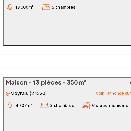
13 000m²
5 chambres
Maison - 13 pièces - 350m²
Meyrals
(
24220
)
Voir l'annonce su
4 737m²
8 chambres
6 stationnements