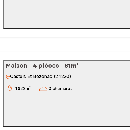
Maison - 4 pièces - 81m²
Castels Et Bezenac
(
24220
)
1 822m²
3 chambres