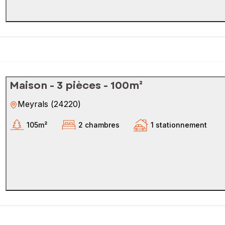
Maison - 3 pièces - 100m²
Meyrals
(
24220
)
105m²
2 chambres
1 stationnement