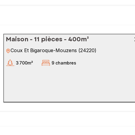
Maison - 11 pièces - 400m²
Coux Et Bigaroque-Mouzens
(
24220
)
3 700m²
9 chambres