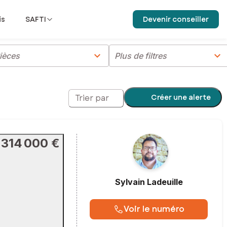
is
SAFTI
Devenir conseiller
chevron_right
chevron_right
ièces
Plus de filtres
Créer une alerte
Trier par
314 000 €
Sylvain
Ladeuille
Voir le numéro