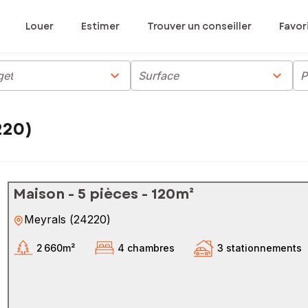
Louer
Estimer
Trouver un conseiller
Favor
chevron_right
chevron_right
get
Surface
P
220)
Maison - 5 pièces - 120m²
Meyrals
(
24220
)
2 660m²
4 chambres
3 stationnements