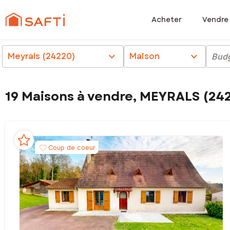
Acheter
Vendre
Meyrals (24220)
chevron_right
Maison
chevron_right
Bud
19 Maisons à vendre, MEYRALS (24
Coup de coeur