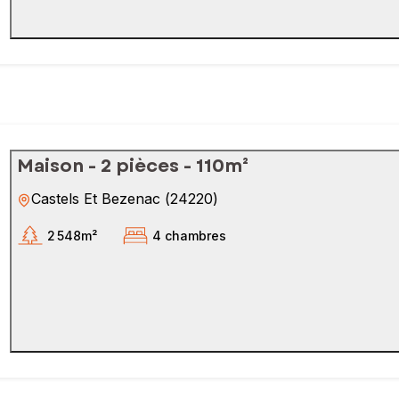
Maison - 2 pièces - 110m²
Castels Et Bezenac
(
24220
)
2 548m²
4 chambres