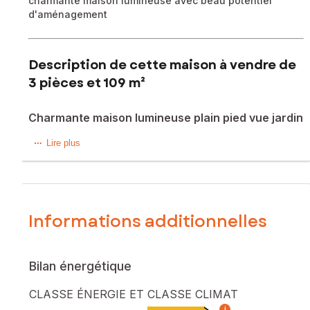
charmante maison lumineuse avec beau potentiel
d'aménagement
Description de cette maison à vendre de
3 pièces et 109 m²
Charmante maison lumineuse plain pied vue jardin
Maison lumineuse et de plain pied avec vue sur le jardin!
Lire plus
Idéal pour les amateurs d'authenticité et charme:
- aménagements extérieurs en fer forgé sur mesure,
parquets massifs, ancien carrelage, cheminée à bois, petite
Informations additionnelles
maisonnette en pierre, cave voutée ,ancien puit,....
Côté fonctionnel:
Bilan énergétique
-108 m2 et 2 chambres, double garage
CLASSE ÉNERGIE ET CLASSE CLIMAT
- grenier sur 108 m2 offrant une belle opportunité
i
d'aménagement (combles entièrement aménageables et