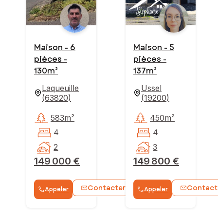
Maison - 6
Maison - 5
pièces -
pièces -
130m²
137m²
Laqueuille
Ussel
(
63820
)
(
19200
)
583m²
450m²
4
4
2
3
149 000 €
149 800 €
Contacter
Contact
Appeler
Appeler
WhatsApp