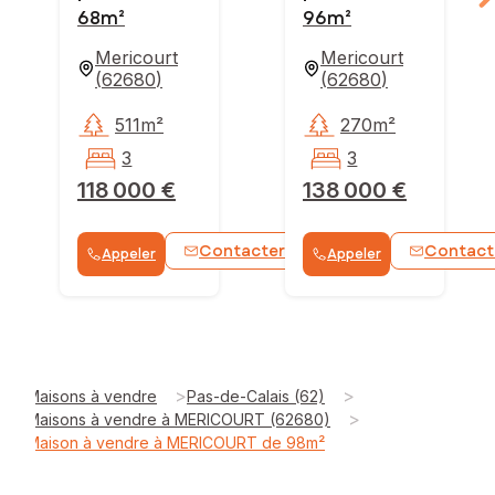
68m²
96m²
Mericourt
Mericourt
(
62680
)
(
62680
)
511m²
270m²
3
3
118 000 €
138 000 €
Contacter
Contact
Appeler
Appeler
WhatsApp
>
>
Maisons à vendre
Pas-de-Calais (62)
>
Maisons à vendre à MERICOURT (62680)
Maison à vendre à MERICOURT de 98m²