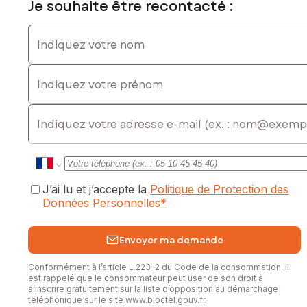
Je souhaite être recontacté :
À visiter sans plus tarder
Disponible 7 jours sur 7
Indiquez votre nom
Les informations sur les risques auxquels ce bien est
Indiquez votre prénom
exposé sont disponibles sur le site Géorisques :
www.georisques.gouv.fr
E-mail
Prix de vente : 126 600 €
Honoraires charge vendeur
Contactez votre conseiller SAFTI : Tatiana MAZWAR, Tél. :
0764844346, E-mail : tatiana.mazwar@safti.fr - EI - Agent
commercial immatriculé au RSAC de Arras sous le numéro
J’ai lu et j’accepte la
Politique de Protection des
943488676
Données Personnelles
*
Envoyer ma demande
Conformément à l’article L.223-2 du Code de la consommation, il
est rappelé que le consommateur peut user de son droit à
s’inscrire gratuitement sur la liste d’opposition au démarchage
téléphonique sur le site
www.bloctel.gouv.fr
.