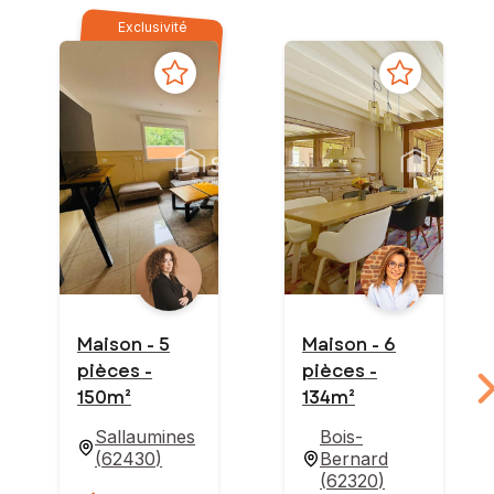
Exclusivité
Maison - 5
Maison - 6
pièces -
pièces -
150m²
134m²
Sallaumines
Bois-
(
62430
)
Bernard
(
62320
)