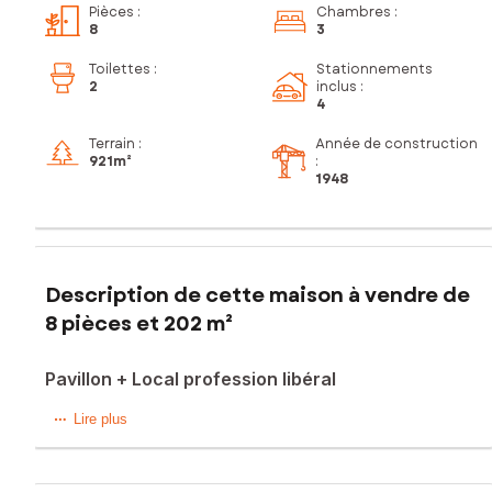
Pièces
:
Chambres
:
8
3
Toilettes
:
Stationnements
2
inclus
:
4
Terrain :
Année de construction
921m²
:
1948
Description de cette maison à vendre de
8 pièces et 202 m²
Pavillon + Local profession libéral
Venez découvrir ce charmant pavillon offrant un cadre de
Lire plus
vie agréable et fonctionnelle, parfait pour accueillir une
famille tout en exerçant une profession libérale.
À l'intérieur, cette maison de 135 m² vous découvrirez au