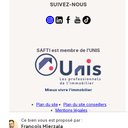
SUIVEZ-NOUS
SAFTI est membre de l’UNIS
Mieux vivre l’immobilier
Plan du site
·
Plan du site conseillers
·
Mentions légales
·
Politique de protection des données
·
Ce bien vous est proposé par :
Barème d'honoraires
·
Paramétrer mes cookies
François Mierzala