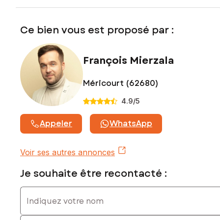
Honoraires charge vendeur
Contactez votre conseiller SAFTI : François MIERZALA, Tél. :
Ce bien vous est proposé par :
06 51 23 00 18, E-mail : francois.mierzala@safti.fr - EI - Agent
commercial immatriculé au RSAC de ARRAS sous le numéro
883 145 468
François Mierzala
Méricourt (62680)
4.9
/5
Appeler
WhatsApp
Voir ses autres annonces
Je souhaite être recontacté :
Indiquez votre nom
Indiquez votre prénom