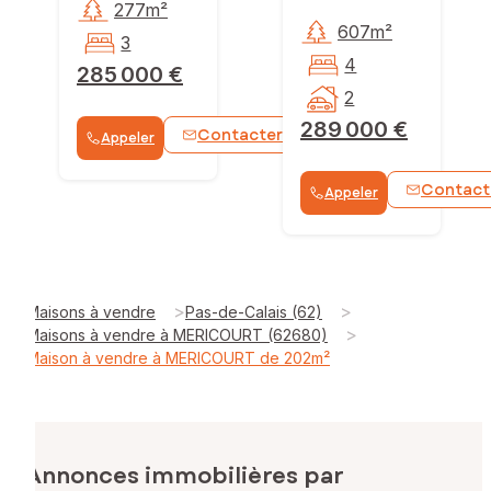
277m²
607m²
3
4
285 000 €
2
289 000 €
Contacter
Appeler
WhatsApp
Contact
Appeler
>
>
Maisons à vendre
Pas-de-Calais (62)
>
Maisons à vendre à MERICOURT (62680)
Maison à vendre à MERICOURT de 202m²
Annonces immobilières par