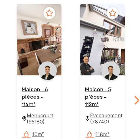
Maison - 6
Maison - 5
pièces -
pièces -
114m²
112m²
Menucourt
Evecquemont
(
95180
)
(
78740
)
10m²
118m²