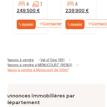
4
1
4
249 500 €
239 900 €
Contacter
Contact
Appeler
Appeler
WhatsApp
>
>
Maisons à vendre
Val-d'Oise (95)
>
Maisons à vendre à MENUCOURT (95180)
Maison à vendre à Menucourt de 109m²
Annonces immobilières par
département