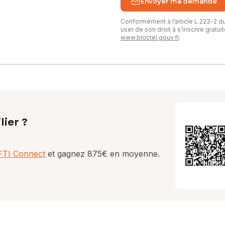
Envoyer ma demande
Conformément à l’article L.223-2 
user de son droit à s’inscrire gratu
www.bloctel.gouv.fr
.
lier ?
AFTI Connect
et gagnez 875€ en moyenne.