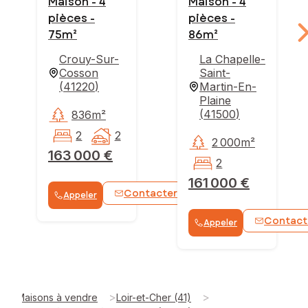
Maison - 4
Maison - 4
pièces -
pièces -
75m²
86m²
Crouy-Sur-
La Chapelle-
Cosson
Saint-
(
41220
)
Martin-En-
Plaine
(
41500
)
836m²
2
2
2 000m²
163 000 €
2
161 000 €
Contacter
Appeler
WhatsApp
Contact
Appeler
>
>
Maisons à vendre
Loir-et-Cher (41)