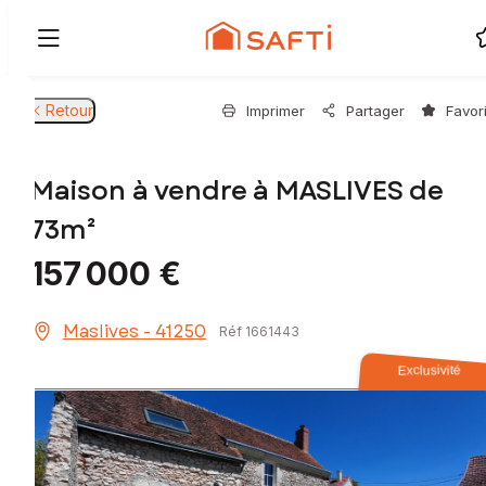
Retour
Imprimer
Partager
Favor
Maison à vendre à MASLIVES de
73m²
157 000 €
Maslives - 41250
Réf 1661443
Exclusivité