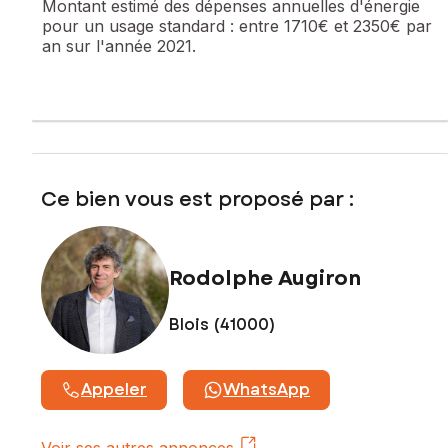
Montant estimé des dépenses annuelles d'énergie
pour un usage standard :
entre 1710€ et 2350€ par
Prix de vente : 157 000 €
an sur l'année 2021.
Honoraires charge vendeur
Contactez votre conseiller SAFTI : Rodolphe AUGIRON, Tél.
: 0651675278, E-mail : rodolphe.augiron@safti.fr - EI - Agent
commercial immatriculé au RSAC de BLOIS sous le numéro
381 398 130
Ce bien vous est proposé par :
Rodolphe Augiron
Blois (41000)
Appeler
WhatsApp