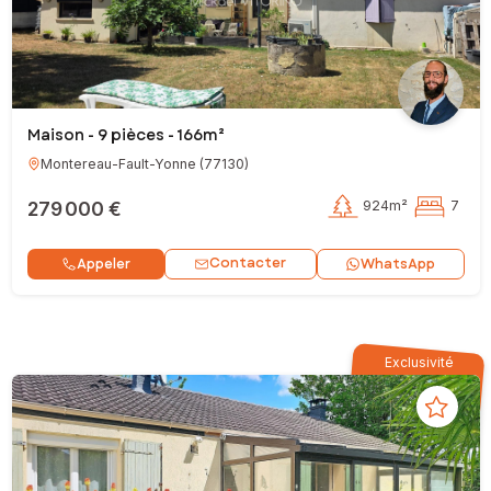
Maison - 9 pièces - 166m²
Montereau-Fault-Yonne
(
77130
)
279 000 €
924m²
7
Contacter
Appeler
WhatsApp
Exclusivité