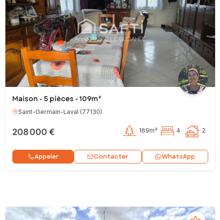
Maison - 5 pièces - 109m²
Saint-Germain-Laval
(
77130
)
208 000 €
169m²
4
2
Contacter
Appeler
WhatsApp