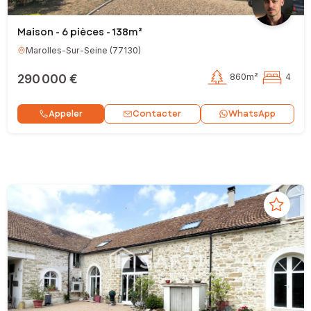
Maison - 6 pièces - 138m²
Marolles-Sur-Seine
(
77130
)
290 000 €
860m²
4
Contacter
Appeler
WhatsApp