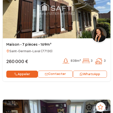
Maison - 7 pièces - 169m²
Saint-Germain-Laval
(
77130
)
260 000 €
838m²
3
3
Contacter
Appeler
WhatsApp