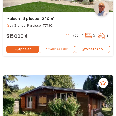
Maison - 8 pièces - 240m²
La Grande-Paroisse
(
77130
)
515 000 €
730m²
5
2
Contacter
Appeler
WhatsApp