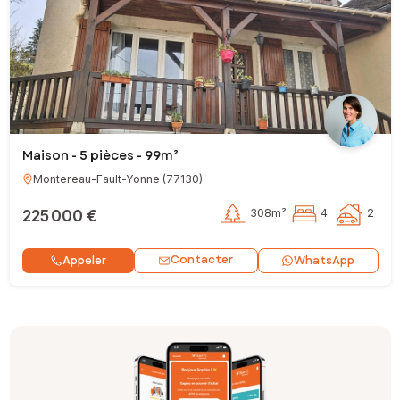
Maison - 5 pièces - 99m²
Montereau-Fault-Yonne
(
77130
)
225 000 €
308m²
4
2
Contacter
Appeler
WhatsApp