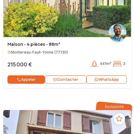
Maison - 4 pièces - 88m²
Montereau-Fault-Yonne
(
77130
)
215 000 €
441m²
3
Contacter
Appeler
WhatsApp
Exclusivité