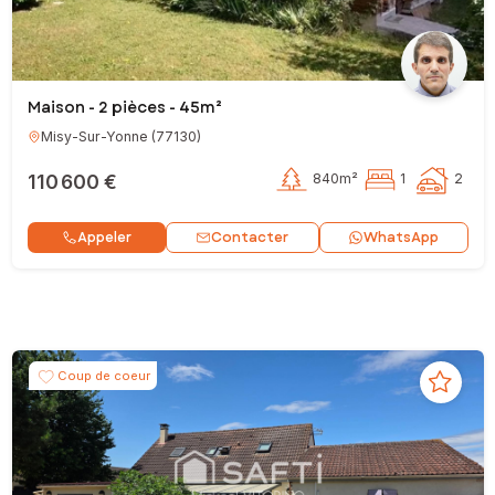
Maison - 2 pièces - 45m²
Misy-Sur-Yonne
(
77130
)
110 600 €
840m²
1
2
Contacter
Appeler
WhatsApp
Coup de coeur