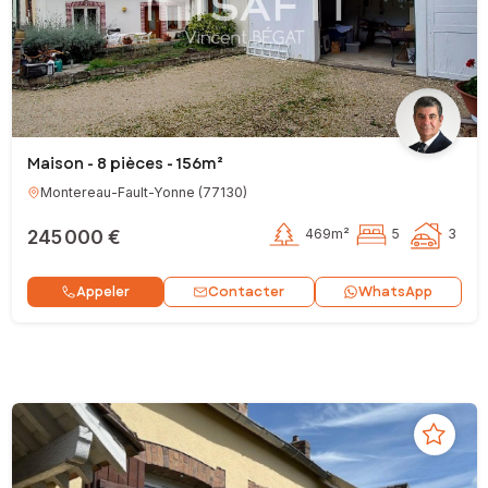
Maison - 8 pièces - 156m²
Montereau-Fault-Yonne
(
77130
)
245 000 €
469m²
5
3
Contacter
Appeler
WhatsApp