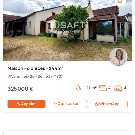
Maison - 6 pièces - 244m²
Varennes-Sur-Seine
(
77130
)
325 000 €
1 211m²
4
4
Contacter
Appeler
WhatsApp