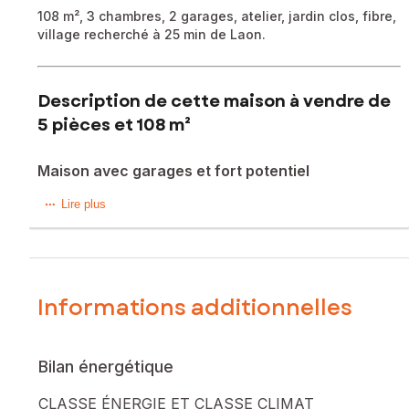
108 m², 3 chambres, 2 garages, atelier, jardin clos, fibre,
village recherché à 25 min de Laon.
Description de cette maison à vendre de
5 pièces et 108 m²
Maison avec garages et fort potentiel
À la recherche d'un bien offrant du caractère, du potentiel
Lire plus
et un cadre de vie paisible ? Découvrez cette maison de
108 m² située au cœur de Marchais, charmant village de
l'Aisne réputé pour son environnement préservé et la
présence du château appartenant à la famille princière de
Monaco.
Informations additionnelles
Implantée sur une parcelle de 403 m² entièrement close de
murs et de grillages, cette maison propose aujourd'hui 5
Bilan énergétique
pièces dont 3 chambres. Anciennement exploitée en deux
logements, elle nécessite désormais une remise au goût du
CLASSE ÉNERGIE ET CLASSE CLIMAT
jour pour retrouver une organisation adaptée à une vie de