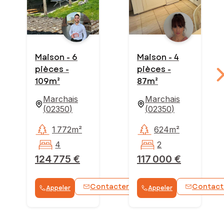
Maison - 6
Maison - 4
pièces -
pièces -
109m²
87m²
Marchais
Marchais
(
02350
)
(
02350
)
1 772m²
624m²
4
2
124 775 €
117 000 €
Contacter
Contact
Appeler
Appeler
WhatsApp