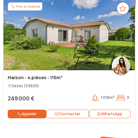
Prix en baisse
Maison - 4 pièces - 115m²
Cezac
(
33620
)
249 000 €
1 016m²
3
Contacter
Appeler
WhatsApp