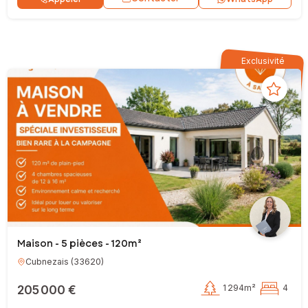
Exclusivité
Maison - 5 pièces - 120m²
Cubnezais
(
33620
)
205 000 €
1 294m²
4