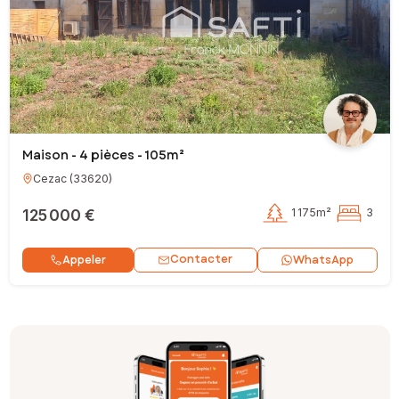
Maison - 4 pièces - 105m²
Cezac
(
33620
)
125 000 €
1 175m²
3
Contacter
Appeler
WhatsApp