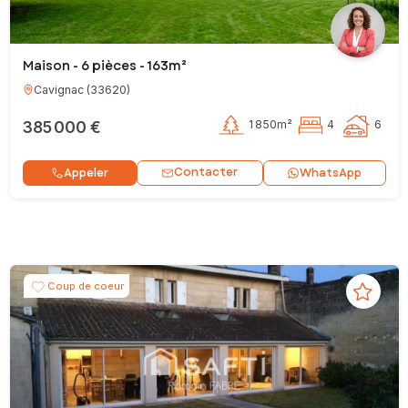
Maison - 6 pièces - 163m²
Cavignac
(
33620
)
385 000 €
1 850m²
4
6
Contacter
Appeler
WhatsApp
Coup de coeur