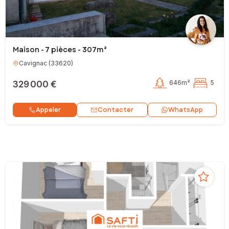
Maison - 7 pièces - 307m²
Cavignac
(
33620
)
329 000 €
646m²
5
Contacter
Appeler
WhatsApp