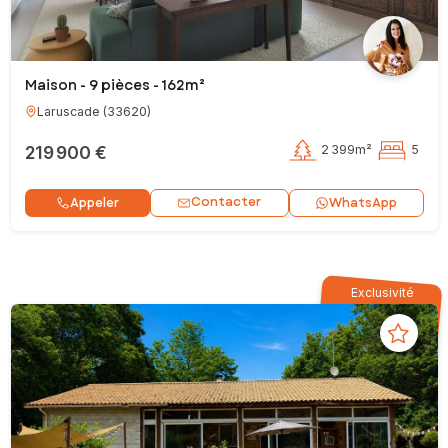
Maison - 9 pièces - 162m²
Laruscade
(
33620
)
219 900 €
2 399m²
5
Contacter
Appeler
WhatsApp
Exclusivité