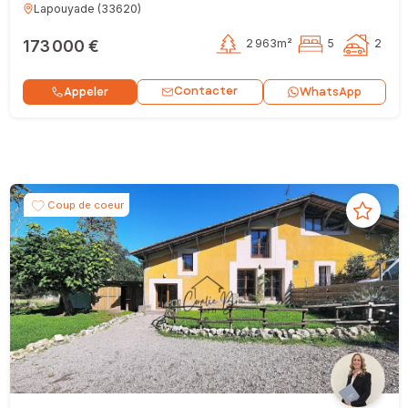
Lapouyade
(
33620
)
173 000 €
2 963m²
5
2
Contacter
Appeler
WhatsApp
Coup de coeur