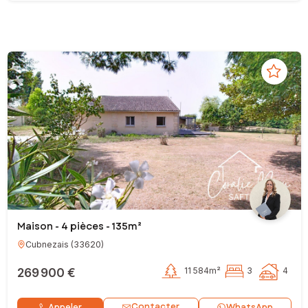
Maison - 4 pièces - 135m²
Cubnezais
(
33620
)
269 900 €
11 584m²
3
4
Contacter
Appeler
WhatsApp