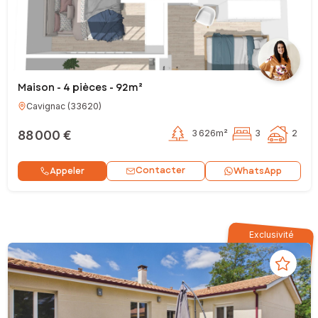
Maison - 4 pièces - 92m²
Cavignac
(
33620
)
88 000 €
3 626m²
3
2
Contacter
Appeler
WhatsApp
Exclusivité