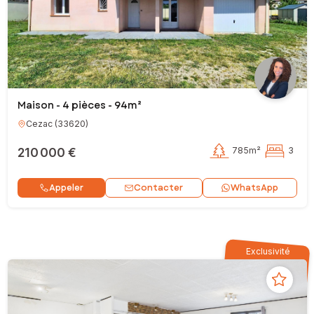
Maison - 4 pièces - 94m²
Cezac
(
33620
)
210 000 €
785m²
3
Contacter
Appeler
WhatsApp
Exclusivité