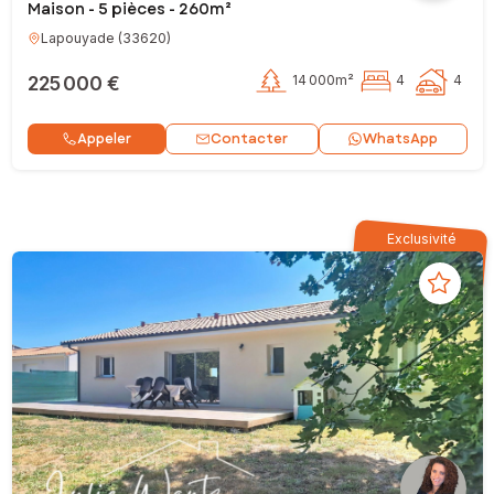
Maison - 5 pièces - 260m²
Lapouyade
(
33620
)
225 000 €
14 000m²
4
4
Contacter
Appeler
WhatsApp
Exclusivité