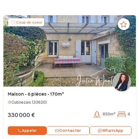
Coup de coeur
Maison - 6 pièces - 170m²
Cubnezais
(
33620
)
330 000 €
950m²
4
Contacter
Appeler
WhatsApp