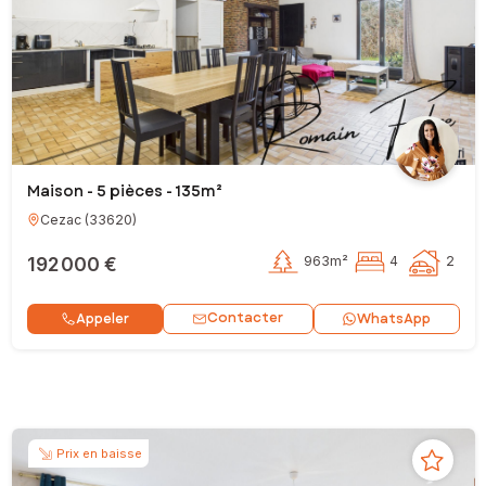
Maison - 5 pièces - 135m²
Cezac
(
33620
)
192 000 €
963m²
4
2
Contacter
Appeler
WhatsApp
Prix en baisse