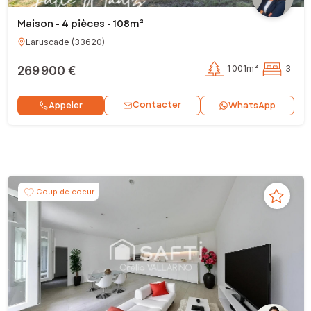
Maison - 4 pièces - 108m²
Laruscade
(
33620
)
269 900 €
1 001m²
3
Contacter
Appeler
WhatsApp
Coup de coeur