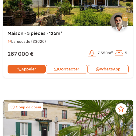
Maison - 5 pièces - 126m²
Laruscade
(
33620
)
267 000 €
7 550m²
5
Contacter
Appeler
WhatsApp
Coup de coeur