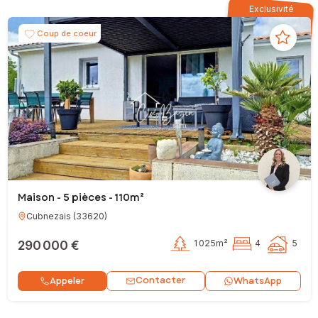
Exclusivité
Coup de coeur
Maison - 5 pièces - 110m²
Cubnezais
(
33620
)
290 000 €
1 025m²
4
5
Contacter
Appeler
WhatsApp