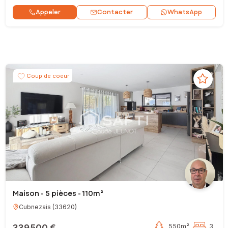
Contacter
Appeler
WhatsApp
Coup de coeur
Maison - 5 pièces - 110m²
Cubnezais
(
33620
)
339 500 €
550m²
3