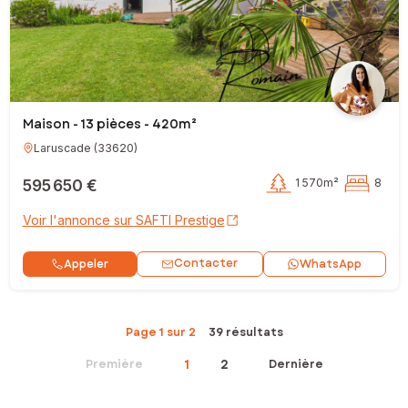
Maison - 13 pièces - 420m²
Laruscade
(
33620
)
595 650 €
1 570m²
8
Voir l'annonce sur SAFTI Prestige
Contacter
Appeler
WhatsApp
Page 1 sur 2
39 résultats
1
2
Première
Dernière