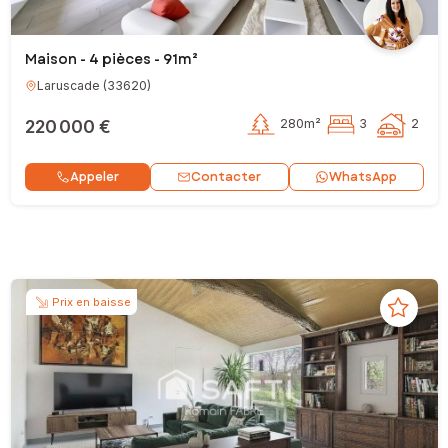
Maison - 4 pièces - 91m²
Laruscade
(
33620
)
220 000 €
280m²
3
2
Contacter
Appeler
WhatsApp
Prix en baisse