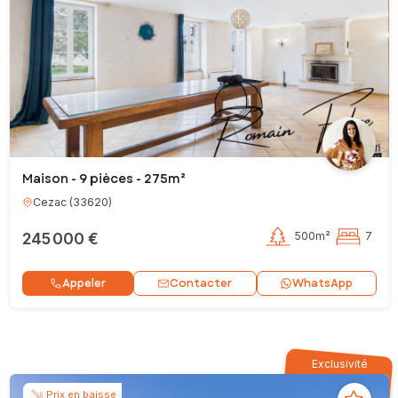
Maison - 9 pièces - 275m²
Cezac
(
33620
)
245 000 €
500m²
7
Contacter
Appeler
WhatsApp
Exclusivité
Prix en baisse