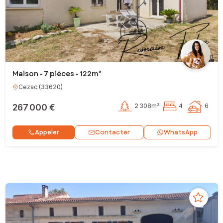
Maison - 7 pièces - 122m²
Cezac
(
33620
)
267 000 €
2 308m²
4
6
Contacter
Appeler
WhatsApp