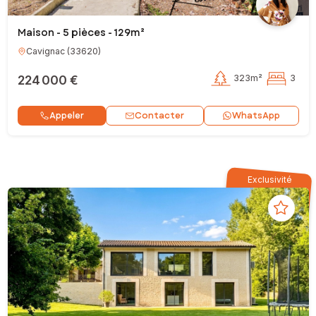
Maison - 5 pièces - 129m²
Cavignac
(
33620
)
224 000 €
323m²
3
Contacter
Appeler
WhatsApp
Exclusivité