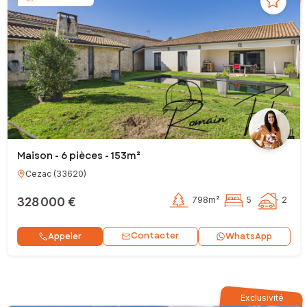
Maison - 6 pièces - 153m²
Cezac
(
33620
)
328 000 €
798m²
5
2
Contacter
Appeler
WhatsApp
Exclusivité