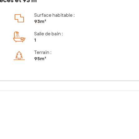
èces et 93 m²
Surface habitable :
93m²
Salle de bain
:
1
Terrain :
95m²