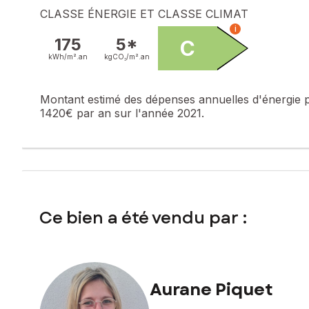
CLASSE ÉNERGIE ET CLASSE CLIMAT
i
175
5*
C
kWh/m².
an
kgCO₂/m².
an
Montant estimé des dépenses annuelles d'énergie 
1420€ par an sur l'année 2021.
Ce bien a été vendu par :
Aurane Piquet