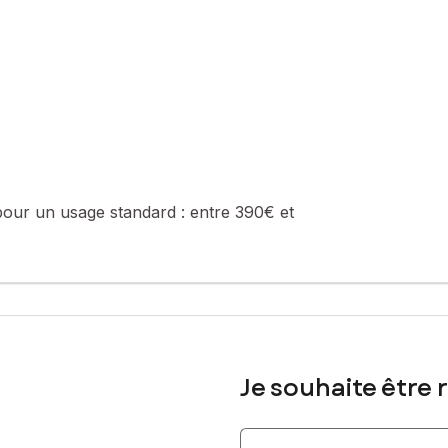
sé sont disponibles sur le site Géorisques : www.georisques.gouv.fr
 78 50 18 65, E-mail : loic.durand@safti.fr - EI - Agent commercia
pour un usage standard :
entre 390€ et
Je souhaite être 
Indiquez votre nom