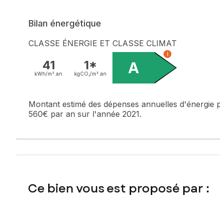
Les informations sur les risques auxquels ce bien est expo
Bilan énergétique
Prix de vente : 178 660 €
Honoraires charge vendeur
CLASSE ÉNERGIE ET CLASSE CLIMAT
i
Contactez votre conseiller SAFTI : Loïc DURAND, Tél. : 06
41
1*
A
kWh/m².
an
kgCO₂/m².
an
Montant estimé des dépenses annuelles d'énergie 
560€ par an sur l'année 2021.
Ce bien vous est proposé par :