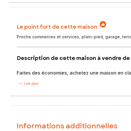
Le point fort de cette maison
Proche commerces et services, plain-pied, garage, terrai
Description de cette maison à vendre de 
Faites des économies, achetez une maison en cl
Attention, nouvelle baisse de prix pour cette maison situé
Lire plus
d'un emplacement idéal à proximité des transports en commu
présence de la fibre dans le quartier assure une connectiv
À l'extérieur, la maison dispose d'une terrasse spacieuse de
menuiseries en double vitrage contribuent à l'esthétique et 
Informations additionnelles
À l'intérieur, c'est la surprise, vous n'avez qu'a poser vos