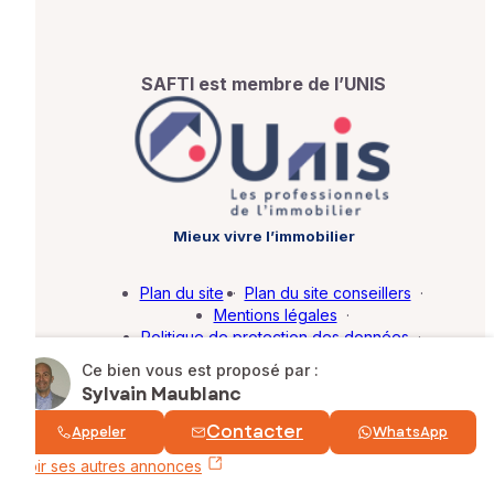
SAFTI est membre de l’UNIS
Mieux vivre l’immobilier
Plan du site
·
Plan du site conseillers
·
Mentions légales
·
Politique de protection des données
·
Barème d'honoraires
·
Paramétrer mes cookies
Ce bien vous est proposé par :
Sylvain Maublanc
© SAFTI 2026. Tous droits réservés.
Contacter
Appeler
WhatsApp
Voir ses autres annonces