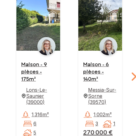
Maison - 9
Maison - 6
pièces -
pièces -
175m²
140m²
Lons-Le-
Messia-Sur-
Saunier
Sorne
(
39000
)
(
39570
)
1 316m²
1 002m²
6
3
1
270 000 €
5