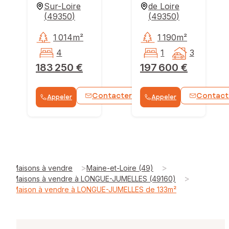
Sur-Loire
de Loire
(
49350
)
(
49350
)
1 014m²
1 190m²
4
1
3
183 250 €
197 600 €
Contacter
Contact
Appeler
Appeler
WhatsApp
>
>
Maisons à vendre
Maine-et-Loire (49)
>
Maisons à vendre à LONGUE-JUMELLES (49160)
Maison à vendre à LONGUE-JUMELLES de 133m²