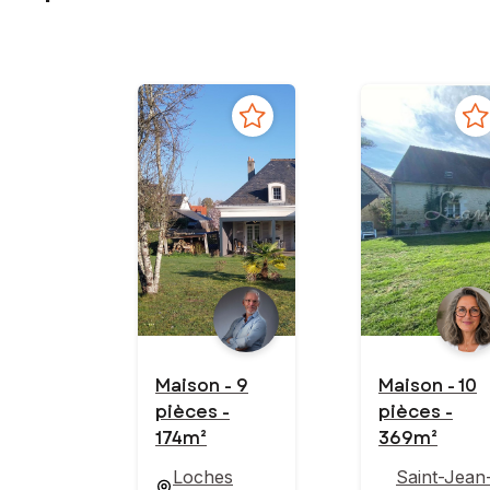
Maison - 9
Maison - 10
pièces -
pièces -
174m²
369m²
Loches
Saint-Jean