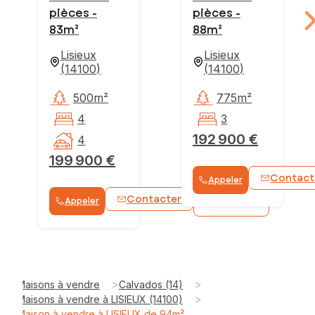
pièces -
pièces -
83m²
88m²
Lisieux
Lisieux
(
14100
)
(
14100
)
500m²
775m²
4
3
192 900 €
4
199 900 €
Contact
Appeler
Contacter
Appeler
WhatsApp
>
>
Maisons à vendre
Calvados (14)
>
Maisons à vendre à LISIEUX (14100)
Maison à vendre à LISIEUX de 94m²