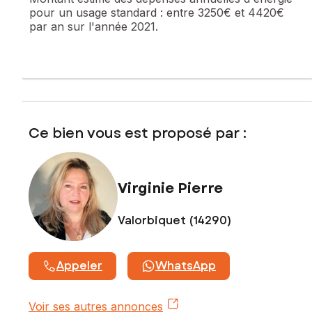
pour un usage standard :
entre 3250€ et 4420€
par an sur l'année 2021.
Les informations sur les risques auxquels ce bien est
exposé sont disponibles sur le site Géorisques :
www.georisques.gouv.fr
Prix de vente : 199 000 €
Honoraires charge vendeur
Contactez votre conseiller SAFTI : Virginie PIERRE, Tél. :
Ce bien vous est proposé par :
0660640243, E-mail : virginie.pierre@safti.fr - EI - Agent
commercial immatriculé au RSAC de Lisieux sous le numéro
498977297
Virginie Pierre
Valorbiquet (14290)
Appeler
WhatsApp
Voir ses autres annonces