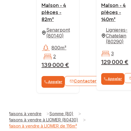
Maison - 4
Maison - 4
pièces -
pièces -
82m²
140m²
Senarpont
Lignieres-
(
80140
)
Chatelain
(
80290
)
800m²
3
2
129 000 €
139 000 €
Appeler
Contacter
Appeler
WhatsApp
>
>
Maisons à vendre
Somme (80)
>
Maisons à vendre à LIOMER (80430)
Maison à vendre à LIOMER de 116m²