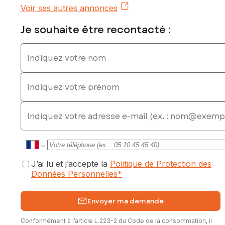
Contactez votre conseiller SAFTI : Joselyne MOUGIN, Tél. :
Voir ses autres annonces
06 87 26 01 69, E-mail : joselyne.mougin@safti.fr - EI - Agent
commercial immatriculé au RSAC de AMIENS sous le numéro
Je souhaite être recontacté :
419 172 069
Indiquez votre nom
Indiquez votre prénom
E-mail
J’ai lu et j’accepte la
Politique de Protection des
Données Personnelles
*
Envoyer ma demande
Conformément à l’article L.223-2 du Code de la consommation, il