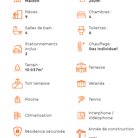
Maison
250m²
Pièces
:
Chambres
:
9
4
Salles de bain
:
Toilettes
:
4
6
Stationnements
Chauffage :
inclus
:
Gaz individuel
2
Terrain :
Terrasse
10 037m²
Toit terrasse
Véranda
Piscine
Tennis
Interphone /
Climatisation
Vidéophone
Année de construction
Résidence sécurisée
: