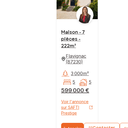
Maison - 7
pièces -
222m²
Flavignac
(
87230
)
3 000m²
5
5
599 000 €
Voir l'annonce
sur SAFTI
Prestige
Contacter