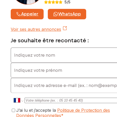
5
/5
Prix de vente : 262 000 €
Honoraires charge vendeur
Appeler
WhatsApp
Contactez votre conseiller SAFTI : Francis FERNANDEZ, Tél.
: 0760067124, E-mail : francis.fernandez@safti.fr - EI - Agent
commercial immatriculé au RSAC de BORDEAUX sous le
Voir ses autres annonces
numéro 990040321
Je souhaite être recontacté :
Indiquez votre nom
Indiquez votre prénom
E-mail
J’ai lu et j’accepte la
Politique de Protection des
Données Personnelles
*