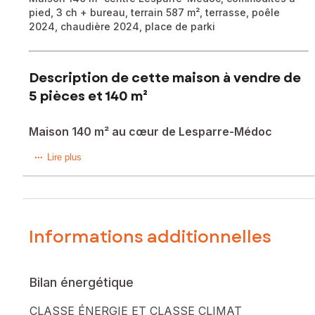
pied, 3 ch + bureau, terrain 587 m², terrasse, poêle
2024, chaudière 2024, place de parki
Description de cette maison à vendre de
5 pièces et 140 m²
Maison 140 m² au cœur de Lesparre-Médoc
Laissez-vous séduire par cette maison de 140 m²,
Lire plus
idéalement située en plein cœur de Lesparre-Médoc, où
toutes les commodités du quotidien sont accessibles à pied.
Elle offre un agréable salon-séjour de 29 m² équipé d’un
poêle à bois installé en 2024, parfait pour des soirées
Informations additionnelles
chaleureuses. La cuisine est entièrement équipée et
fonctionnelle, complétée par un cellier et une buanderie.
Bilan énergétique
Côté nuit, vous trouverez trois chambres confortables (26
m² avec grand dressing, 17 m² avec dressing et accès
CLASSE ÉNERGIE ET CLASSE CLIMAT
indépendant idéal profession libérale, et 9,5 m²), ainsi qu’un