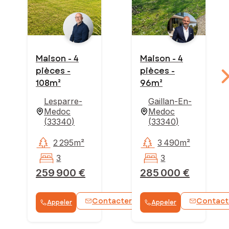
Maison - 4
Maison - 4
pièces -
pièces -
108m²
96m²
Lesparre-
Gaillan-En-
Medoc
Medoc
(
33340
)
(
33340
)
2 295m²
3 490m²
3
3
259 900 €
285 000 €
Contacter
Contact
Appeler
Appeler
WhatsApp