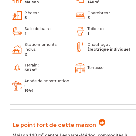
Maison
140m²
Pièces
:
Chambres
:
5
3
Salle de bain
:
Toilette
:
1
1
Stationnements
Chauffage :
inclus
:
Électrique individuel
2
Terrain :
Terrasse
587m²
Année de construction
:
1944
Le point fort de cette maison
Maison 140 m² centre Lesparre-Médoc, commodités à