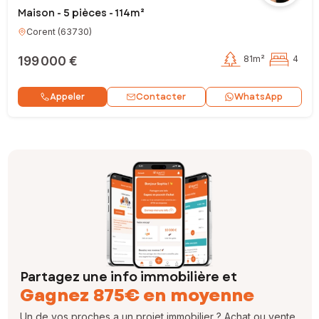
Maison - 5 pièces - 114m²
Corent
(
63730
)
199 000 €
81m²
4
Contacter
Appeler
WhatsApp
Partagez une info immobilière et
Gagnez 875€ en moyenne
Un de vos proches a un projet immobilier ? Achat ou vente,