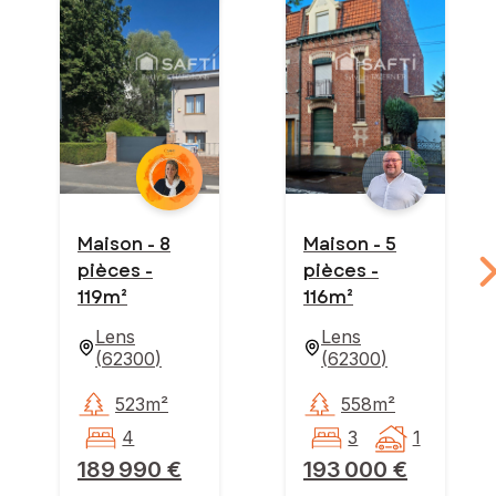
Maison - 8
Maison - 5
pièces -
pièces -
119m²
116m²
Lens
Lens
(
62300
)
(
62300
)
523m²
558m²
4
3
1
189 990 €
193 000 €