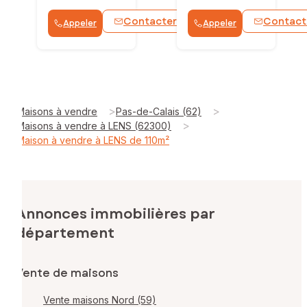
Contacter
Contact
Appeler
Appeler
WhatsApp
>
>
Maisons à vendre
Pas-de-Calais (62)
>
Maisons à vendre à LENS (62300)
Maison à vendre à LENS de 110m²
Annonces immobilières par
département
Vente de maisons
Vente maisons Nord (59)