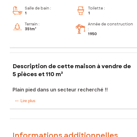
Salle de bain
:
Toilette
:
1
1
Terrain :
Année de construction
351m²
:
1950
Description de cette maison à vendre de
5 pièces et 110 m²
Plain pied dans un secteur recherché !!
Située dans la charmante ville de Lens (62300), cette
Lire plus
maison jouit d'un quartier paisible proche de toutes les
commodités nécessaires au quotidien. Avec ses 351 m² de
terrain, les résidents pourront profiter d'un espace
extérieur
Informations additionnelles