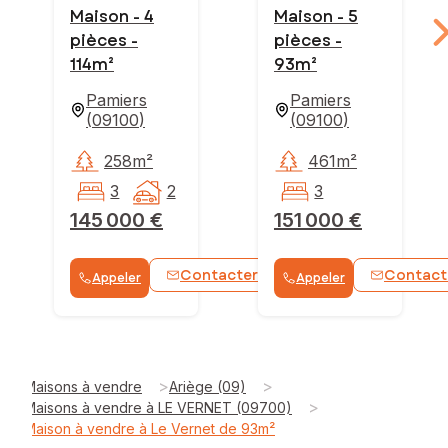
Maison - 4
Maison - 5
pièces -
pièces -
114m²
93m²
Pamiers
Pamiers
(
09100
)
(
09100
)
258m²
461m²
3
2
3
145 000 €
151 000 €
Contacter
Contact
Appeler
Appeler
WhatsApp
>
>
Maisons à vendre
Ariège (09)
>
Maisons à vendre à LE VERNET (09700)
Maison à vendre à Le Vernet de 93m²