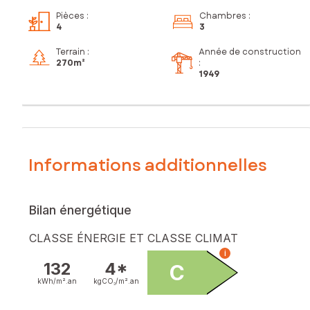
Pièces
:
Chambres
:
4
3
Terrain :
Année de construction
270m²
:
1949
Informations additionnelles
Bilan énergétique
CLASSE ÉNERGIE ET CLASSE CLIMAT
i
132
4*
C
kWh/m².
an
kgCO₂/m².
an