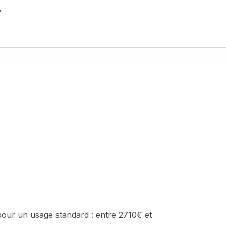
,
tte maison familiale T6 comprenant une vaste pièce à vivre avec cu
proprier cette agréable maison , bénéficiant d'un jardin clos et d'
sé sont disponibles sur le site Géorisques : www.georisques.gouv.fr
 : 0667890533, E-mail : thibaud.lequeau@safti.fr - EI - Agent comm
pour un usage standard :
entre 2710€ et