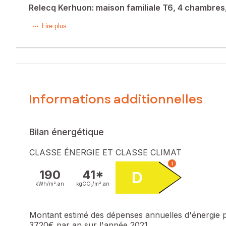
Relecq Kerhuon: maison familiale T6, 4 chambres
Relecq Kerhuon: La proximité immédiate de la cale pour ce
Lire plus
chambres . l'ensemble est à redécorer à sa façon pour s'ap
Les informations sur les risques auxquels ce bien est expo
Prix de vente : 405 000 €
Honoraires charge vendeur
Informations additionnelles
Contactez votre conseiller SAFTI : Thibaud LE QUÉAU, Tél.
Bilan énergétique
CLASSE ÉNERGIE ET CLASSE CLIMAT
i
190
41*
D
kWh/m².
an
kgCO₂/m².
an
Montant estimé des dépenses annuelles d'énergie 
3720€ par an sur l'année 2021.