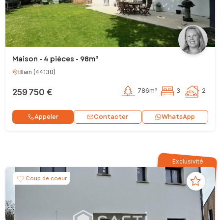
Maison - 4 pièces - 98m²
Blain
(
44130
)
259 750 €
786m²
3
2
Contacter
Appeler
WhatsApp
Exclusivité
Coup de coeur