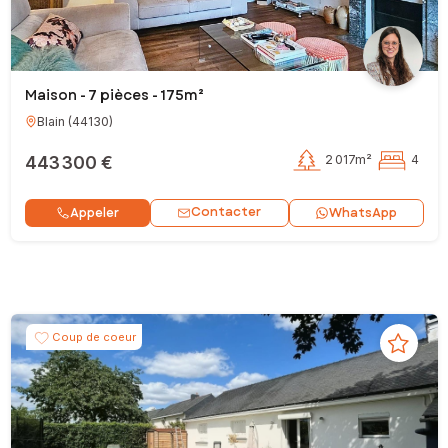
Maison - 7 pièces - 175m²
Blain
(
44130
)
443 300 €
2 017m²
4
Contacter
Appeler
WhatsApp
Coup de coeur