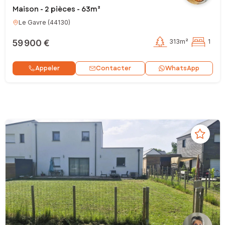
Maison - 2 pièces - 63m²
Le Gavre
(
44130
)
59 900 €
313m²
1
Contacter
Appeler
WhatsApp