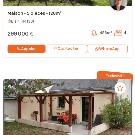
Maison - 5 pièces - 128m²
Blain
(
44130
)
299 000 €
486m²
4
Contacter
Appeler
WhatsApp
Exclusivité