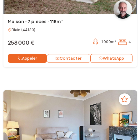
Maison - 7 pièces - 118m²
Blain
(
44130
)
258 000 €
1 000m²
4
Contacter
Appeler
WhatsApp