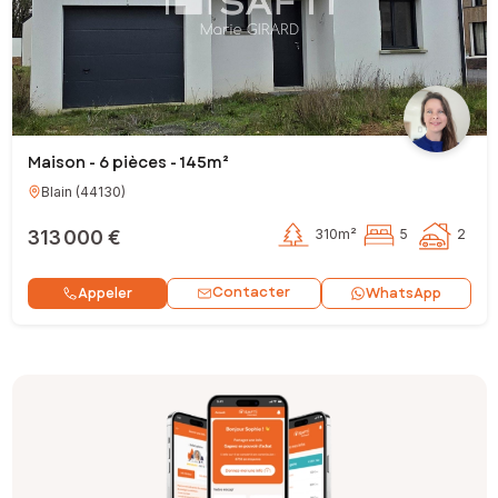
Maison - 6 pièces - 145m²
Blain
(
44130
)
313 000 €
310m²
5
2
Contacter
Appeler
WhatsApp