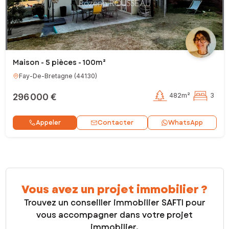
Maison - 5 pièces - 100m²
Fay-De-Bretagne
(
44130
)
296 000 €
482m²
3
Contacter
Appeler
WhatsApp
Vous avez un projet immobilier ?
Trouvez un conseiller immobilier SAFTI pour
vous accompagner dans votre projet
immobilier.