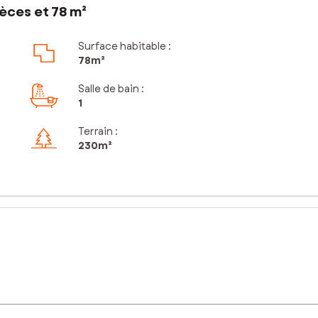
èces et 78 m²
Surface habitable :
78m²
Salle de bain
:
1
Terrain :
230m²