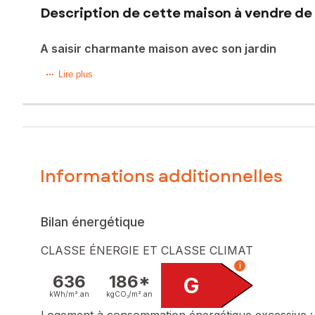
Description de cette maison à vendre de 
A saisir charmante maison avec son jardin
Située dans la charmante commune du Fugeret (04240), cett
Lire plus
de toutes commodités, cette propriété bénéficie d'un emplac
de divers points d'intérêts, faisant de cette maison un véri
Cette maison de 79 m², construite en 1970, s'étend sur un
optimisée et ses espaces bien définis. Avec un jardin attena
quiétude, cette propriété saura combler les attentes des a
Informations additionnelles
Les informations sur les risques auxquels ce bien est expo
Prix de vente : 154 000 €
Bilan énergétique
Honoraires charge vendeur
CLASSE ÉNERGIE ET CLASSE CLIMAT
Contactez votre conseiller SAFTI : Patricia TOURAIS, Tél. :
i
636
186*
G
kWh/m².
an
kgCO₂/m².
an
Logement à consommation énergétique excessive :