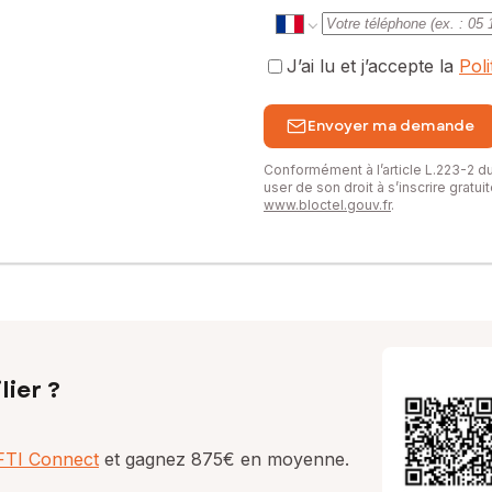
J’ai lu et j’accepte la
Pol
Envoyer ma demande
Conformément à l’article L.223-2 
user de son droit à s’inscrire gratu
www.bloctel.gouv.fr
.
lier ?
AFTI Connect
et gagnez 875€ en moyenne.