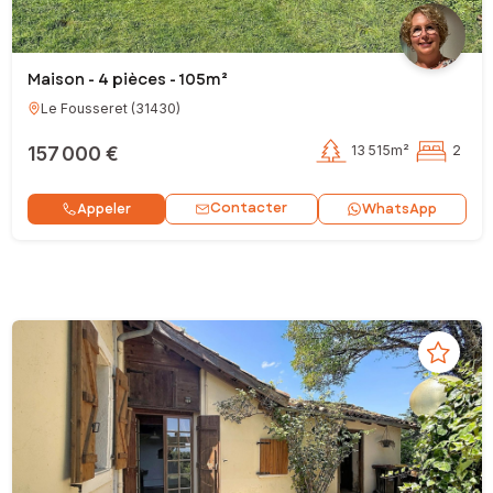
Maison - 4 pièces - 105m²
Le Fousseret
(
31430
)
157 000 €
13 515m²
2
Contacter
Appeler
WhatsApp