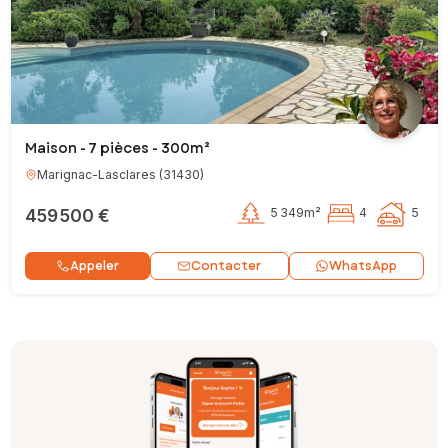
Maison - 7 pièces - 300m²
Marignac-Lasclares
(
31430
)
459 500 €
5 349m²
4
5
Contacter
Appeler
WhatsApp