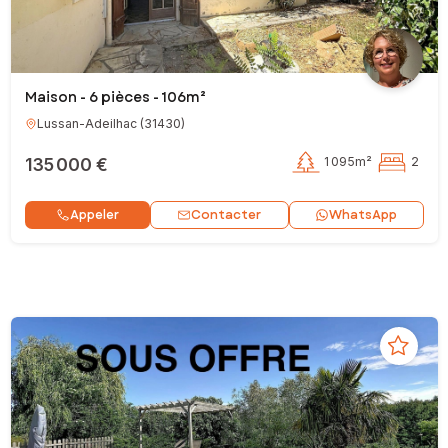
Maison - 6 pièces - 106m²
Lussan-Adeilhac
(
31430
)
135 000 €
1 095m²
2
Contacter
Appeler
WhatsApp