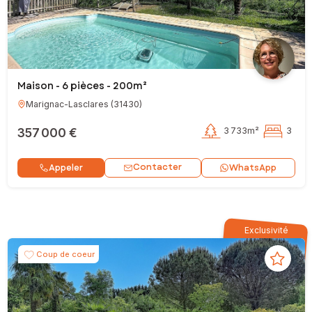
Maison - 6 pièces - 200m²
Marignac-Lasclares
(
31430
)
357 000 €
3 733m²
3
Contacter
Appeler
WhatsApp
Exclusivité
Coup de coeur