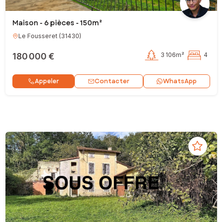
Maison - 6 pièces - 150m²
Le Fousseret
(
31430
)
180 000 €
3 106m²
4
Contacter
Appeler
WhatsApp