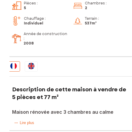
Pièces
:
Chambres
:
5
2
Chauffage :
Terrain :
Individuel
537m²
Année de construction
:
2008
Description de cette maison à vendre de
5 pièces et 77 m²
Maison rénovée avec 3 chambres au calme
Au Fossat, dans un lotissement calme à proximité des
Lire plus
commodités, cette maison individuelle construite en 2008