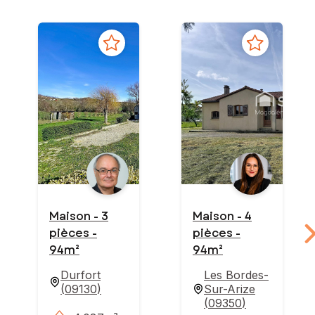
Maison - 3
Maison - 4
pièces -
pièces -
94m²
94m²
Durfort
Les Bordes-
(
09130
)
Sur-Arize
(
09350
)