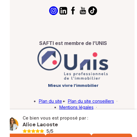
SAFTI est membre de l’UNIS
Mieux vivre l’immobilier
Plan du site
·
Plan du site conseillers
·
Mentions légales
·
Politique de protection des données
·
Ce bien vous est proposé par :
Barème d'honoraires
·
Paramétrer mes cookies
Alice Lacoste
5
/5
© SAFTI 2026. Tous droits réservés.