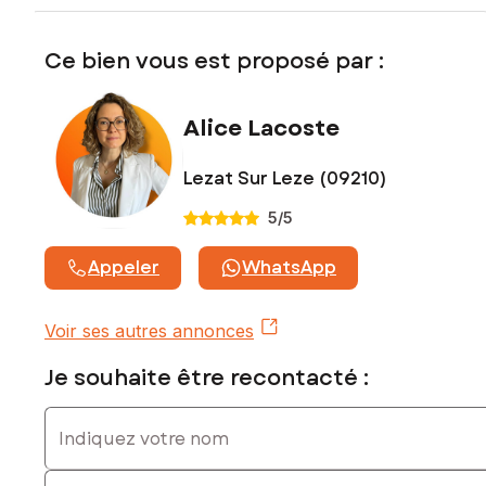
exposé sont disponibles sur le site Géorisques :
www.georisques.gouv.fr
Ce bien vous est proposé par :
Prix de vente : 190 000 €
Honoraires charge vendeur
Alice Lacoste
Contactez votre conseiller SAFTI : Alice LACOSTE, Tél. :
0621890009, E-mail : alice.lacoste@safti.fr - EI - Agent
commercial immatriculé au RSAC de Foix sous le numéro 910
Lezat Sur Leze (09210)
265 966
5
/5
Appeler
WhatsApp
Voir ses autres annonces
Je souhaite être recontacté :
Indiquez votre nom
Indiquez votre prénom