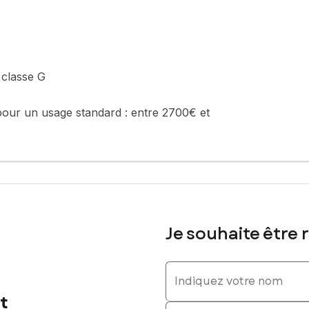
 : 07 68 58 37 83, E-mail : damien.cheminant@safti.fr - EI - Agen
 classe G
pour un usage standard :
entre 2700€ et
Je souhaite être 
Indiquez votre nom
t
Indiquez votre prénom