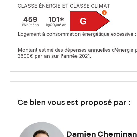
Contactez votre conseiller SAFTI : Damien CHEMINANT, Tél.
CLASSE ÉNERGIE ET CLASSE CLIMAT
512 961 947
i
459
101*
G
kWh/m².
an
kgCO₂/m².
an
Logement à consommation énergétique excessive :
Montant estimé des dépenses annuelles d'énergie 
3690€ par an sur l'année 2021.
Ce bien vous est proposé par :
Damien Cheminan