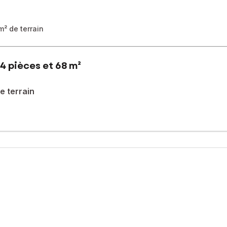
m² de terrain
4 pièces et 68 m²
e terrain
rucifix) et 350 m de la gare, proche des commerces, cette petite ma
e bien allie confort des commerces et des plages à proximité. Certes
 au quotidien et représente également une belle opportunité d'invest
nt disponibles dont l'une fait office actuellement d'un débarras. 
le potentiel et l'opportunité de la situation géographique sont rema
sé sont disponibles sur le site Géorisques : www.georisques.gouv.fr