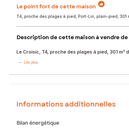
Le point fort de cette maison
T4, proche des plages à pied, Port-Lin, plain-pied, 301 
Description de cette maison à vendre de 
Le Croisic, T4, proche des plages à pied, 301 m² d
A 7 mn à pied des plages du Croisic (Port Lin et Baie du C
Lire plus
pour investir. S'étendant sur un terrain d'environ 301m2, c
certain pour en faire un nid douillet pour les vacances ou
appréciable. Un séjour, un espace cuisine et 2 chambres so
est en assainissement tout à l'égout. Vous l'aurez compris, 
convenance un bien idéalement situé.
Informations additionnelles
Les informations sur les risques auxquels ce bien est expo
Prix de vente : 210 000 €
Honoraires charge vendeur
Bilan énergétique