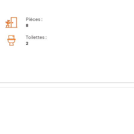
Pièces
:
8
Toilettes
:
2
 ainsi une vue imprenable et un environnement paisible. Sa