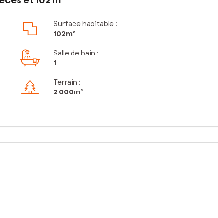
èces et 102 m²
Surface habitable :
102m²
Salle de bain
:
1
Terrain :
2 000m²