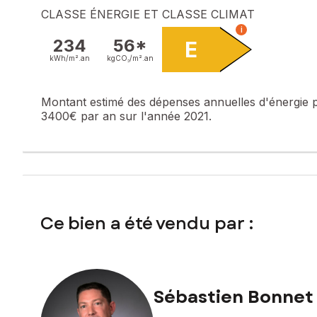
CLASSE ÉNERGIE ET CLASSE CLIMAT
i
234
56*
E
kWh/m².
an
kgCO₂/m².
an
Montant estimé des dépenses annuelles d'énergie 
3400€ par an sur l'année 2021.
Ce bien a été vendu par :
Sébastien Bonnet