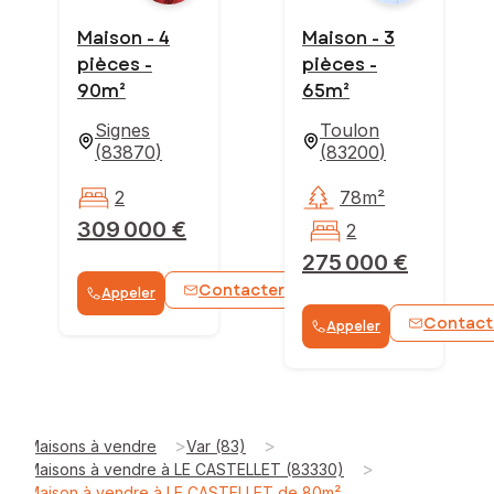
Maison - 4
Maison - 3
pièces -
pièces -
90m²
65m²
Signes
Toulon
(
83870
)
(
83200
)
2
78m²
309 000 €
2
275 000 €
Contacter
Appeler
WhatsApp
Contact
Appeler
>
>
Maisons à vendre
Var (83)
>
Maisons à vendre à LE CASTELLET (83330)
Maison à vendre à LE CASTELLET de 80m²