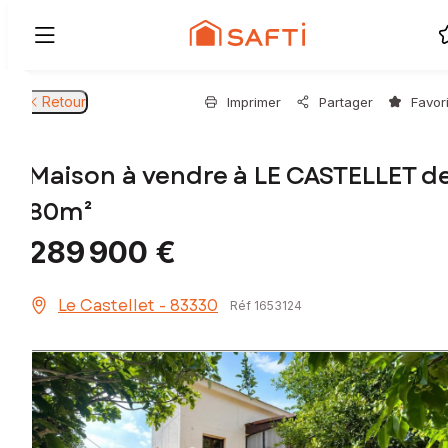
Retour
Imprimer
Partager
Favor
Maison à vendre à LE CASTELLET d
80m²
289 900 €
Le Castellet - 83330
Réf 1653124