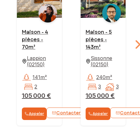
Maison - 4
Maison - 5
pièces -
pièces -
70m²
143m²
Lappion
Sissonne
(
02150
)
(
02150
)
141m²
240m²
2
3
3
105 000 €
105 000 €
Contacter
Contact
Appeler
Appeler
WhatsApp