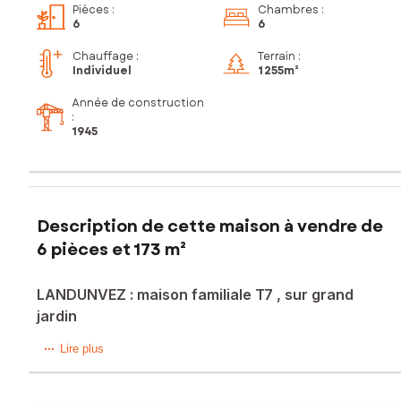
Pièces
:
Chambres
:
6
6
Chauffage :
Terrain :
Individuel
1 255m²
Année de construction
:
1945
Description de cette maison à vendre de
6 pièces et 173 m²
LANDUNVEZ : maison familiale T7 , sur grand
jardin
LANDUNVEZ : La mer au bout de la rue ! Opportunité aux
Lire plus
multiples projets, de la maison de famille confortable à
réhabiliter à sa façon, à un projet locatif avec plusieurs