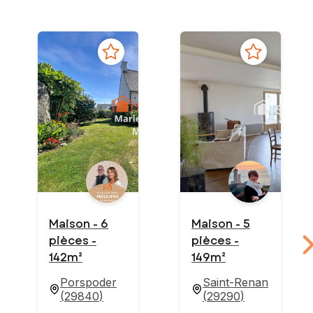
Maison - 6
Maison - 5
pièces -
pièces -
142m²
149m²
Porspoder
Saint-Renan
(
29840
)
(
29290
)