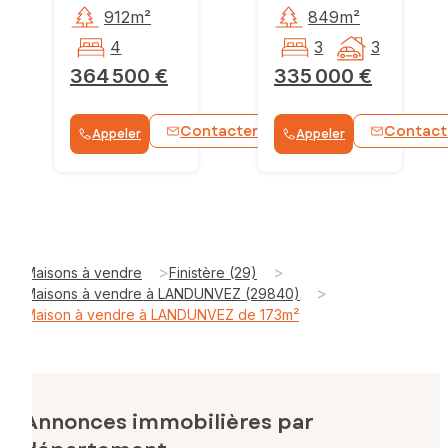
912m²
849m²
4
3
3
364 500 €
335 000 €
Contacter
Contact
Appeler
Appeler
WhatsApp
>
>
Maisons à vendre
Finistère (29)
>
Maisons à vendre à LANDUNVEZ (29840)
Maison à vendre à LANDUNVEZ de 173m²
Annonces immobilières par