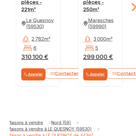
pièces -
pièces -
221m²
250m²
Le Quesnoy
Maresches
(
59530
)
(
59990
)
2 782m²
3 000m²
6
5
310 100 €
299 000 €
Contacter
Contact
Appeler
Appeler
WhatsApp
>
>
Maisons à vendre
Nord (59)
>
Maisons à vendre à LE QUESNOY (59530)
Maison à vendre à LE QUESNOY de 443m²