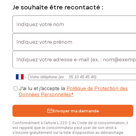
votre demande !
Je souhaite être recontacté :
36mn de Valenciennes, 46 minutes de Cambrai, 53min de
Indiquez votre nom
Saint-Quentin, 1h de Lille, 2h30 de Paris.
Chambres d’hôtes, gites, cabinet dentaire, cabinet
Indiquez votre prénom
médicale, centre de beauté, micro-crèche, menuisier, vélo-
route, artisanat, collectionneur de voitures. Pour certaines
activités, des mises en conformité ERP sont à prévoir.
E-mail
Les informations sur les risques auxquels ce bien est
exposé sont disponibles sur le site Géorisques :
www.georisques.gouv.fr
Prix de vente : 292 000 €
J’ai lu et j’accepte la
Politique de Protection des
Honoraires charge vendeur
Données Personnelles
*
Contactez votre conseiller SAFTI : Olivier LECUYER, Tél. :
0629695291, E-mail : olivier.lecuyer@safti.fr - EI - Agent
Envoyer ma demande
commercial immatriculé au RSAC de DOUAI sous le numéro
818 392 466
Conformément à l’article L.223-2 du Code de la consommation, il
est rappelé que le consommateur peut user de son droit à
s’inscrire gratuitement sur la liste d’opposition au démarchage