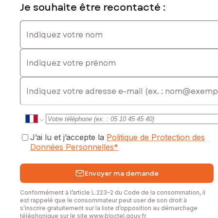
Les informations sur les risques auxquels ce bien est
Je souhaite être recontacté :
exposé sont disponibles sur le site Géorisques :
www.georisques.gouv.fr
Indiquez votre nom
Prix de vente : 495 000 €
Indiquez votre prénom
Honoraires charge vendeur
Contactez votre conseiller SAFTI : Antoine LÉTUVÉ, Tél. :
E-mail
0632850863, E-mail : antoine.letuve@safti.fr - EI - Agent
commercial immatriculé au RSAC de Amiens sous le numéro
802 341 412
J’ai lu et j’accepte la
Politique de Protection des
Données Personnelles
*
Envoyer ma demande
Conformément à l’article L.223-2 du Code de la consommation, il
est rappelé que le consommateur peut user de son droit à
s’inscrire gratuitement sur la liste d’opposition au démarchage
téléphonique sur le site
www.bloctel.gouv.fr
.