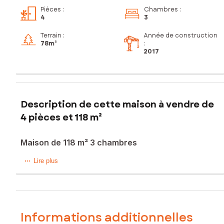
Pièces
:
Chambres
:
4
3
Terrain :
Année de construction
78m²
:
2017
Description de cette maison à vendre de
4 pièces et 118 m²
Maison de 118 m² 3 chambres
Anthony Mommée vous présente en exclusivité à Sainte-
Lire plus
Julie (01150), cette charmante maison de village de 118 m², à
proximité des ramassage scolaire, école, parcs. Idéalement
située, proche de la centrale nucléaire du Bugey cette
maison vous garantie un confort d'habitation ou de location.
Informations additionnelles
Au rez de chaussée: Un grand hall d'entrée, toilette et