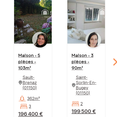
Maison - 5
Maison - 3
pièces -
pièces -
103m²
90m²
Sault-
Saint-
Brenaz
Sorlin-En-
(
01150
)
Bugey
(
01150
)
362m²
2
3
199 500 €
196 400 €