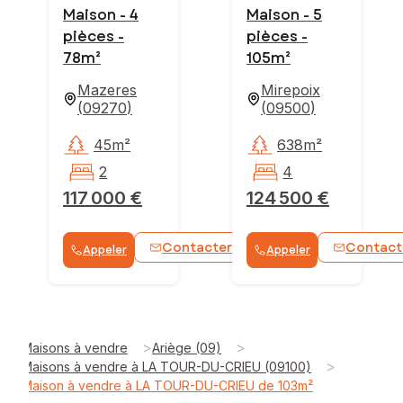
Maison - 4
Maison - 5
pièces -
pièces -
78m²
105m²
Mazeres
Mirepoix
(
09270
)
(
09500
)
45m²
638m²
2
4
117 000 €
124 500 €
Contacter
Contact
Appeler
Appeler
WhatsApp
>
>
Maisons à vendre
Ariège (09)
>
Maisons à vendre à LA TOUR-DU-CRIEU (09100)
Maison à vendre à LA TOUR-DU-CRIEU de 103m²