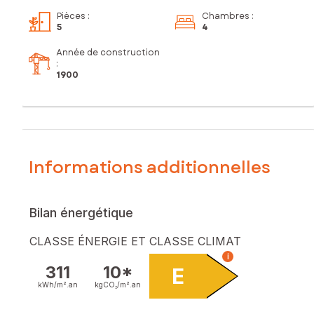
Pièces
:
Chambres
:
5
4
Année de construction
:
1900
Informations additionnelles
Bilan énergétique
CLASSE ÉNERGIE ET CLASSE CLIMAT
i
311
10*
E
kWh/m².
an
kgCO₂/m².
an