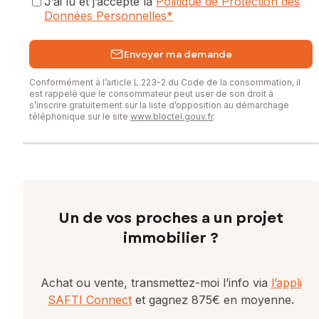
J’ai lu et j’accepte la
Politique de Protection des
Données Personnelles
*
Envoyer ma demande
Conformément à l’article L.223-2 du Code de la consommation, il
est rappelé que le consommateur peut user de son droit à
s’inscrire gratuitement sur la liste d’opposition au démarchage
téléphonique sur le site
www.bloctel.gouv.fr
.
Un de vos proches a un projet
immobilier ?
Achat ou vente, transmettez-moi l’info via
l’appli
SAFTI Connect
et gagnez 875€ en moyenne.