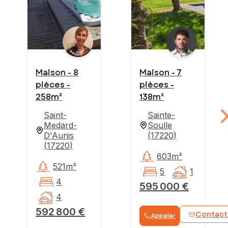
Maison - 8
Maison - 7
pièces -
pièces -
258m²
138m²
Saint-
Sainte-
Medard-
Soulle
D'Aunis
(
17220
)
(
17220
)
603m²
521m²
5
1
4
595 000 €
4
592 800 €
Contact
Appeler