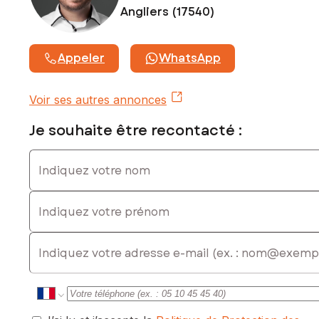
Angliers (17540)
www.georisques.gouv.fr
Prix de vente : 600 000 €
Honoraires charge vendeur
Appeler
WhatsApp
Contactez votre conseiller SAFTI : Steven FRANÇOIS, Tél. :
0679719727, E-mail : steven.francois@safti.fr - EI - Agent
Voir ses autres annonces
commercial immatriculé au RSAC de La Rochelle sous le
numéro 851191676
Je souhaite être recontacté :
Indiquez votre nom
Indiquez votre prénom
E-mail