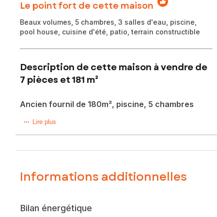
Le point fort de cette maison
Beaux volumes, 5 chambres, 3 salles d'eau, piscine,
pool house, cuisine d'été, patio, terrain constructible
Description de cette maison à vendre de
7 pièces et 181 m²
Ancien fournil de 180m², piscine, 5 chambres
A 20 minutes de La Rochelle, sur la commune de Saint-
Lire plus
Médard-d’Aunis, dans un environnement calme et sans
aucun vis-à-vis, cette propriété prend place dans un ancien
fournil entièrement réhabilité en 2012. Une maison pleine de
charme et de caractère, pensée pour profiter aussi bien
des moments conviviaux que des instants plus intimistes
Informations additionnelles
notamment avec son poêle à pellets.
Dès l’entrée, la lumière traversante et les volumes donnent
Bilan énergétique
le ton. La pièce de vie, chaleureuse et ouverte, bénéficie