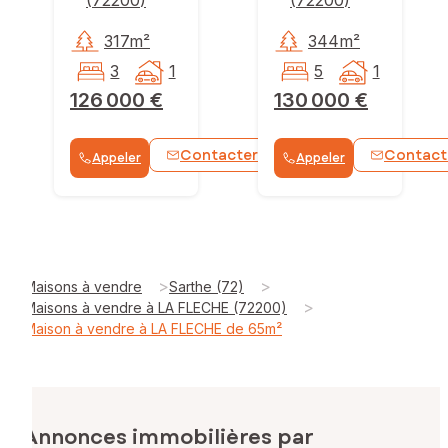
317m²
344m²
3
1
5
1
126 000 €
130 000 €
Contacter
Contact
Appeler
Appeler
WhatsApp
>
>
Maisons à vendre
Sarthe (72)
>
Maisons à vendre à LA FLECHE (72200)
Maison à vendre à LA FLECHE de 65m²
Annonces immobilières par