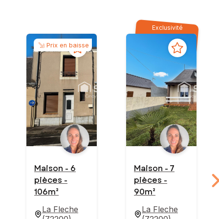
Exclusivité
Prix en baisse
Maison - 6
Maison - 7
pièces -
pièces -
106m²
90m²
La Fleche
La Fleche
(
72200
)
(
72200
)