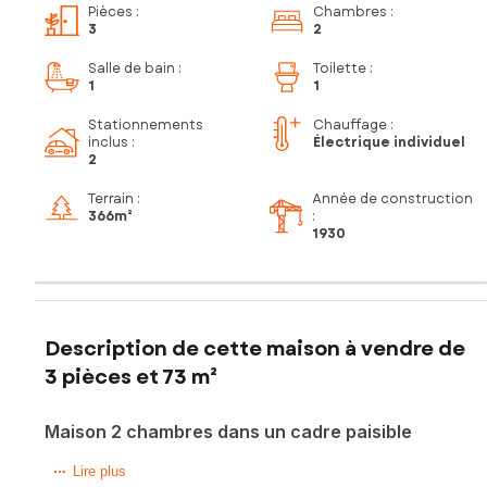
Pièces
:
Chambres
:
3
2
Salle de bain
:
Toilette
:
1
1
Stationnements
Chauffage :
inclus
:
Électrique individuel
2
Terrain :
Année de construction
366m²
:
1930
Description de cette maison à vendre de
3 pièces et 73 m²
Maison 2 chambres dans un cadre paisible
Située dans la charmante ville de La Chapelle-sur-Erdre
Lire plus