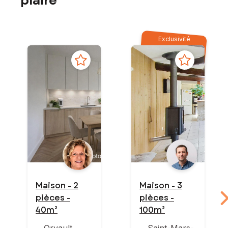
plaire
Exclusivité
Maison - 2
Maison - 3
pièces -
pièces -
40m²
100m²
Orvault
Saint-Mars-