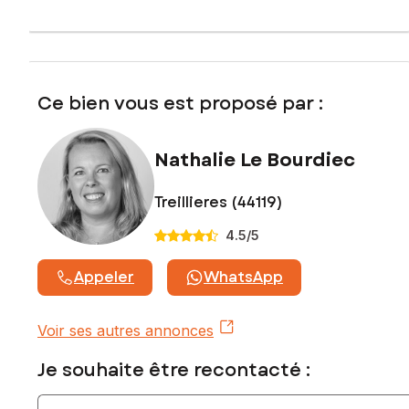
exposé sont disponibles sur le site Géorisques :
www.georisques.gouv.fr
Prix de vente : 220 000 €
Honoraires charge vendeur
Ce bien vous est proposé par :
Contactez votre conseiller SAFTI : Nathalie LE BOURDIEC,
Tél. : 0749022590, E-mail : nathalie.lebourdiec@safti.fr - EI -
Nathalie Le Bourdiec
Agent commercial immatriculé au RSAC de NANTES sous le
numéro 901911917
Treillieres (44119)
4.5
/5
Appeler
WhatsApp
Voir ses autres annonces
Je souhaite être recontacté :
Indiquez votre nom