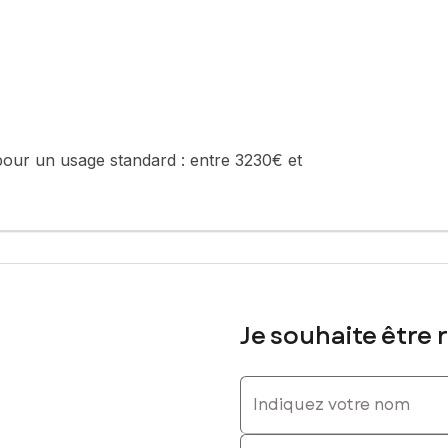
sé sont disponibles sur le site Géorisques : www.georisques.gouv.fr
743661800, E-mail : jerome.adam@safti.fr - EI - Agent commercial 
pour un usage standard :
entre 3230€ et
Je souhaite être 
Indiquez votre nom
Indiquez votre prénom