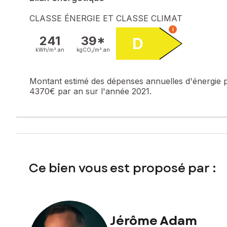
Les informations sur les risques auxquels ce bien est expo
CLASSE ÉNERGIE ET CLASSE CLIMAT
i
Prix de vente : 810 000 €
241
39*
D
Honoraires charge vendeur
kWh/m².
an
kgCO₂/m².
an
Contactez votre conseiller SAFTI : Jérôme ADAM, Tél. : 0
Montant estimé des dépenses annuelles d'énergie 
4370€ par an sur l'année 2021.
Ce bien vous est proposé par :
Jérôme Adam