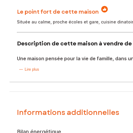
Le point fort de cette maison
Située au calme, proche écoles et gare, cuisine dinat
Description de cette maison à vendre de 
Une maison pensée pour la vie de famille, dans 
Exclusivité ! Dans une résidence familiale et paisible, où l
Lire plus
agréable et serein : Au rez-de-chaussée, le double séjour,
espaces communiquent naturellement avec la grande cuisine
quotidien. Toujours au même niveau, une suite parentale av
chambre d’appoint. WC indépendant. À l’étage, vous béné
l’ensemble avec simplicité et cohérence. Le plus de cette 
Une maison chaleureuse qui s’intègre facilement dans une v
Informations additionnelles
15min à pied des écoles primaires et de la gare - 8min à pie
Le bien comprend 1 lot, et il est situé dans une coproprié
l'objet d'une procédure citée à l'article L. 721-1 du code de 
Bilan énergétique