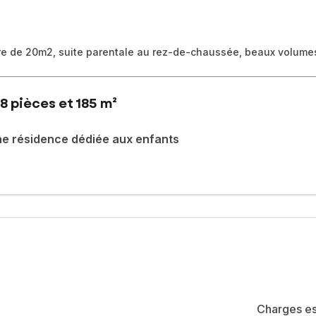
oire de 20m2, suite parentale au rez-de-chaussée, beaux volume
8 pièces et 185 m²
une résidence dédiée aux enfants
es voitures passent au ralenti, cette maison d'environ 185m² sur un 
 agrémenté d’un poêle, profite de larges baies vitrées ouvertes sur 
 dînatoire de 20 m², devenue une véritable pièce de vie en plus. U
ec salle de douche permet aux parents un espace à eux lorsque la fa
ficiez de quatre chambres, dont une avec sa salle de bains. Une 
maison dans la résidence : une cave à vin d’environ 12 m², qui peut
ie de famille avec les écoles, la gare et le bus vers Saint-Germain-
d du bus scolaire pour Saint Germain et son Lycée International - 20
té de 51 lots (les charges courantes annuelles moyennes de coproprié
la construction et de l'habitation).
Charges es