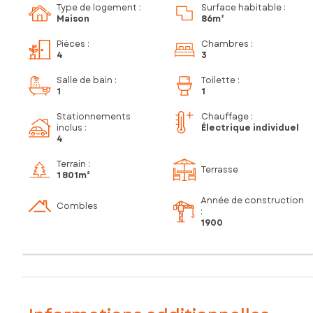
Type de logement :
Surface habitable :
Maison
86m²
Pièces
:
Chambres
:
4
3
Salle de bain
:
Toilette
:
1
1
Stationnements
Chauffage :
inclus
:
Électrique individuel
4
Terrain :
Terrasse
1 801m²
Année de construction
Combles
:
1900