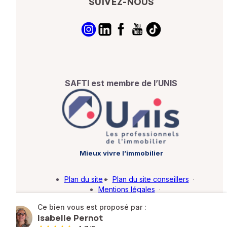
SUIVEZ-NOUS
SAFTI est membre de l’UNIS
Mieux vivre l’immobilier
Plan du site
·
Plan du site conseillers
·
Mentions légales
·
Politique de protection des données
·
Ce bien vous est proposé par :
Barème d'honoraires
·
Paramétrer mes cookies
Isabelle Pernot