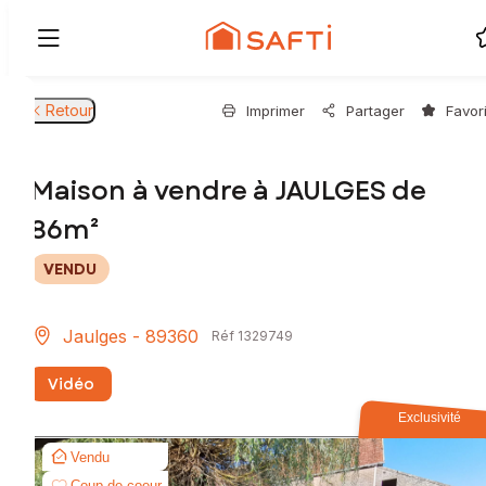
Retour
Imprimer
Partager
Favor
Maison à vendre à JAULGES de
86m²
VENDU
Jaulges - 89360
Réf 1329749
Vidéo
Exclusivité
Vendu
Coup de coeur