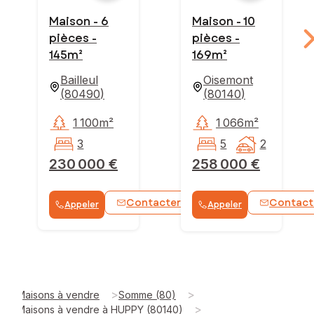
Maison - 6
Maison - 10
pièces -
pièces -
145m²
169m²
Bailleul
Oisemont
(
80490
)
(
80140
)
1 100m²
1 066m²
3
5
2
230 000 €
258 000 €
Contacter
Contact
Appeler
Appeler
>
>
Maisons à vendre
Somme (80)
>
Maisons à vendre à HUPPY (80140)