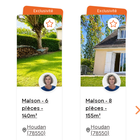
Exclusivité
Exclusivité
Maison - 6
Maison - 8
pièces -
pièces -
140m²
155m²
Houdan
Houdan
(
78550
)
(
78550
)