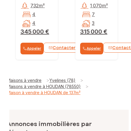
732m²
1 070m²
4
7
4
3
345 000 €
315 000 €
Contacter
Contact
Appeler
Appeler
WhatsApp
>
>
Maisons à vendre
Yvelines (78)
>
Maisons à vendre à HOUDAN (78550)
Maison à vendre à HOUDAN de 137m²
Annonces immobilières par