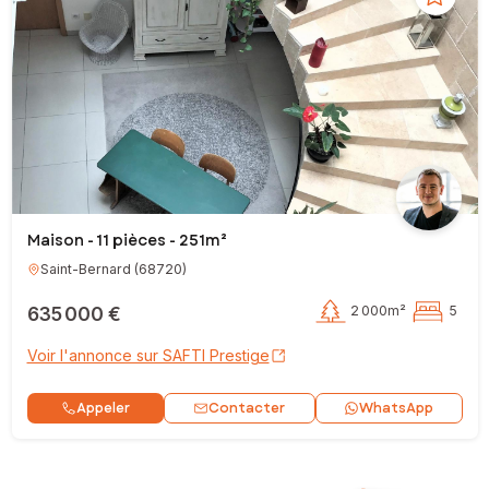
Maison - 11 pièces - 251m²
Saint-Bernard
(
68720
)
635 000 €
2 000m²
5
Voir l'annonce sur SAFTI Prestige
Contacter
Appeler
WhatsApp