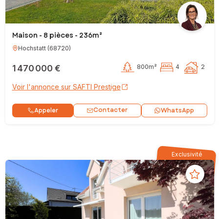
Maison - 8 pièces - 236m²
Hochstatt
(
68720
)
1 470 000 €
800m²
4
2
Voir l'annonce sur SAFTI Prestige
Contacter
Appeler
WhatsApp
Exclusivité