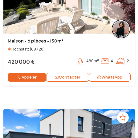
Maison - 6 pièces - 130m²
Hochstatt
(
68720
)
420 000 €
480m²
4
2
Contacter
Appeler
WhatsApp