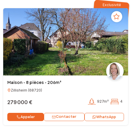
Exclusivité
Maison - 8 pièces - 206m²
Zillisheim
(
68720
)
279 000 €
927m²
4
Contacter
Appeler
WhatsApp