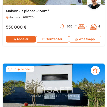
Maison - 7 pièces - 160m²
Hochstatt
(
68720
)
550 000 €
652m²
4
4
Contacter
Appeler
WhatsApp
Coup de coeur